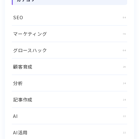
SEO
84
マーケティング
76
グロースハック
64
顧客育成
26
分析
24
記事作成
24
AI
22
AI活用
22