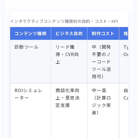
インタラクティブコンテンツ種類別の目的・コスト・KPI
コンテンツ種類
ビジネス目的
制作コスト
推奨ツ
診断ツール
リード獲
中（開発
Typef
得・CVR向
不要のノ
Outg
上
ーコード
ツール活
用可）
ROIシミュレ
商談化率向
中〜高
自社開
ーター
上・意思決
（計算ロ
Calco
定支援
ジック実
装）