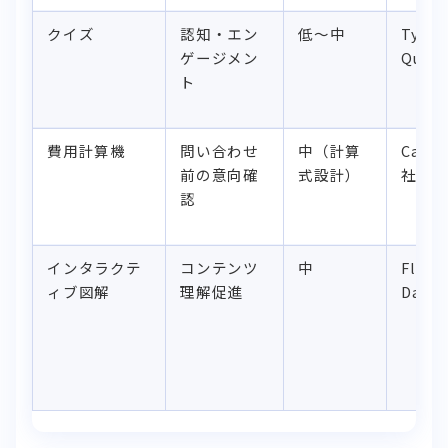
クイズ
認知・エン
低〜中
Typef
ゲージメン
Quiz 
ト
費用計算機
問い合わせ
中（計算
Calco
前の意向確
式設計）
社開
認
インタラクテ
コンテンツ
中
Flouri
ィブ図解
理解促進
Dataw