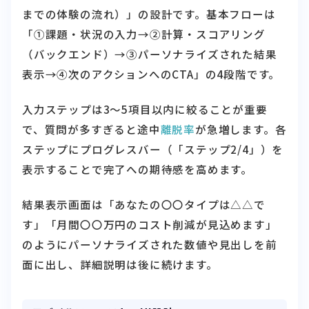
までの体験の流れ）」の設計です。基本フローは
「①課題・状況の入力→②計算・スコアリング
（バックエンド）→③パーソナライズされた結果
表示→④次のアクションへのCTA」の4段階です。
入力ステップは3〜5項目以内に絞ることが重要
で、質問が多すぎると途中
離脱率
が急増します。各
ステップにプログレスバー（「ステップ2/4」）を
表示することで完了への期待感を高めます。
結果表示画面は「あなたの〇〇タイプは△△で
す」「月間〇〇万円のコスト削減が見込めます」
のようにパーソナライズされた数値や見出しを前
面に出し、詳細説明は後に続けます。