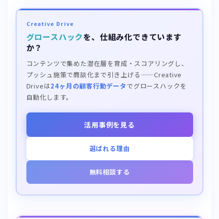
Creative Drive
グロースハック
を、仕組み化できています
か？
コンテンツで集めた潜在層を育成・スコアリングし、
プッシュ施策で商談化まで引き上げる——Creative
Driveは
24ヶ月の顧客行動データ
でグロースハックを
自動化します。
活用事例を見る
選ばれる理由
無料相談する