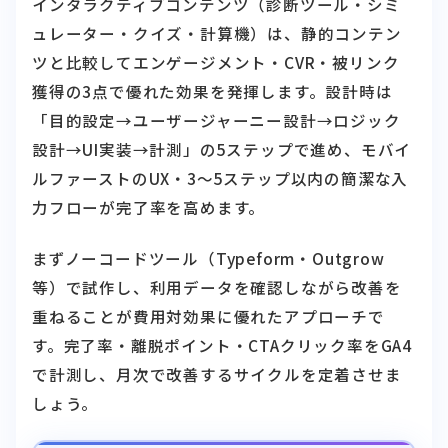
インタラクティブコンテンツ（診断ツール・シミ
ュレーター・クイズ・計算機）は、静的コンテン
ツと比較してエンゲージメント・CVR・被リンク
獲得の3点で優れた効果を発揮します。設計時は
「目的設定→ユーザージャーニー設計→ロジック
設計→UI実装→計測」の5ステップで進め、モバイ
ルファーストのUX・3〜5ステップ以内の簡潔な入
力フローが完了率を高めます。
まずノーコードツール（Typeform・Outgrow
等）で試作し、利用データを確認しながら改善を
重ねることが費用対効果に優れたアプローチで
す。完了率・離脱ポイント・CTAクリック率をGA4
で計測し、月次で改善するサイクルを定着させま
しょう。