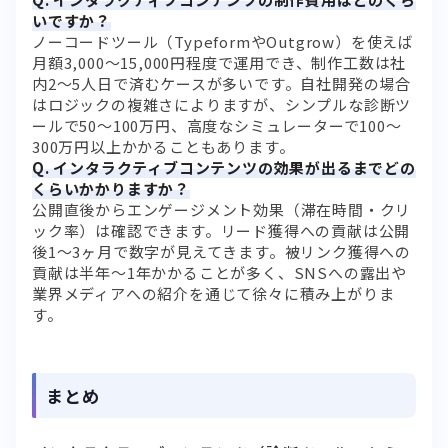
いですか？
ノーコードツール（TypeformやOutgrow）を使えば
月額3,000〜15,000円程度で運用でき、制作工数は社
内2〜5人日で済むケースが多いです。自社開発の場合
はロジックの複雑さによりますが、シンプルな診断ツ
ールで50〜100万円、高度なシミュレーターで100〜
300万円以上かかることもあります。
Q. インタラクティブコンテンツの効果が出るまでどの
くらいかかりますか？
公開直後からエンゲージメント効果（滞在時間・クリ
ック率）は確認できます。リード獲得への貢献は公開
後1〜3ヶ月で数字が見えてきます。被リンク獲得への
貢献は半年〜1年かかることが多く、SNSへの露出や
業界メディアへの紹介を通じて徐々に積み上がりま
す。
まとめ