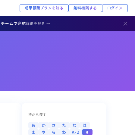
成果報酬プランを知る
無料相談する
ログイン
×
のチームで完結
詳細を見る →
行から探す
あ
か
さ
た
な
は
ま
や
ら
わ
A-Z
#