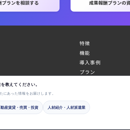
酬プランを相談する
成果報酬プランの
特徴
機能
導入事例
プラン
用語集
種を教えてください。
ー15階
AIエージェントプラ
たにあった情報をお届けします。
不動産賃貸・売買・投資
人材紹介・人材派遣業
運営会社
サービス利用規約
プライバシーポリシー