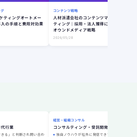
ング
コンテンツ戦略
マーケ
ーケティングオートメー
人材派遣会社のコンテンツマーケ
オウ
導入の手順と費用対効果
ティング｜採用・法人獲得に効く
問い
オウンドメディア戦略
Bt
導線
2026/05/28
2026/
経営・組織コンサル
不動
請代行業
コンサルティング・受託開発
工務
できる」と判断され問い合わ
独自ノウハウが社外に発信できていな