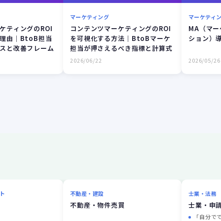
マーケティング
マーケティ
ケティングのROI
コンテンツマーケティングのROI
MA（マ
理由｜BtoB担当
を可視化する方法｜BtoBマーケ
ション）
スと改善フレーム
担当が押さえるべき指標と計算式
2026/06/22
2026/05/26
ト
不動産・建設
士業・法務
不動産・物件売買
士業・申
「自分で