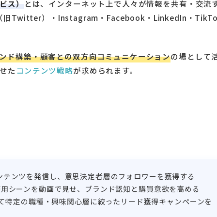
ービス）
とは、インターネット上で人々が情報を共有・交流
er）・Instagram・Facebook・LinkedIn・TikTo
ンド構築・顧客との双方向コミュニケーション
の場として
せた
コンテンツ戦略
が求められます。
知識コンテンツを発信し、意思決定者層のフォロワーを獲得する
商品の使用シーンを動画で見せ、ブランド認知と購買意欲を高める
して特定の職種・興味関心層に絞ったリード獲得キャンペーンを