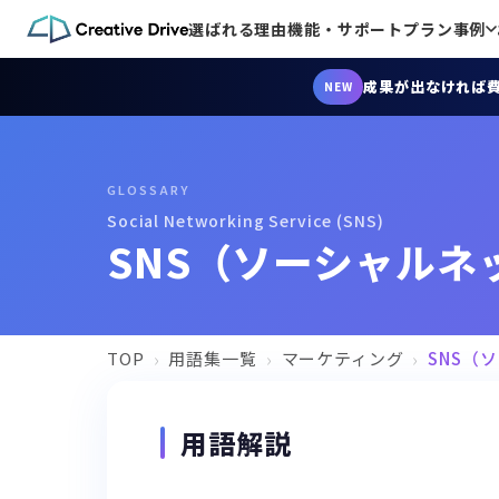
選ばれる理由
機能・サポート
プラン
事例
成果が出なければ
NEW
GLOSSARY
Social Networking Service (SNS)
SNS（ソーシャルネ
TOP
用語集一覧
マーケティング
SNS（
用語解説