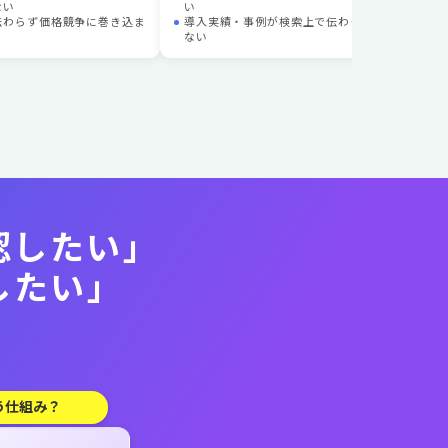
ない
い
比較
伝わらず価格競争に巻き込ま
導入実績・事例が検索上で伝わってい
い
ない
需要
認したい」
したい」
う仕組み？