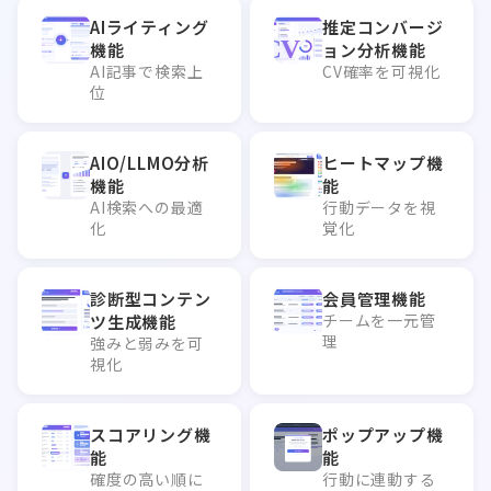
AIライティング
推定コンバージ
機能
ョン分析機能
AI記事で検索上
CV確率を可視化
位
AIO/LLMO分析
ヒートマップ機
機能
能
AI検索への最適
行動データを視
化
覚化
診断型コンテン
会員管理機能
チームを一元管
ツ生成機能
理
強みと弱みを可
視化
スコアリング機
ポップアップ機
能
能
確度の高い順に
行動に連動する