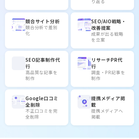
り返る
競合サイト分析
SEO/AIO戦略・
競合分析で差別
改善提案
化
成果が出る戦略
を立案
SEO記事制作代
リサーチPR代
行
行
高品質な記事を
調査・PR記事を
制作
制作
Google口コミ
提携メディア掲
全削除
載
不正口コミを完
提携メディアへ
全削除
掲載