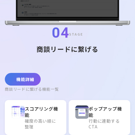
04
STAGE
商談リードに繋げる
機能詳細
商談リードに繋げる機能一覧
スコアリング機
ポップアップ機
能
能
確度の高い順に
行動に連動する
整理
CTA