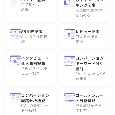
手順別ハウツー
キング記事
記事
人気順で訴求力
を高める
AB比較記事
レビュー記事
A vs Bで比較検
口コミを記事に
証
変換
インタビュー・
コンバージョン
導入事例記事
キーワード分析
音声からインタ
機能
ビュー記事
CVにつながるKW
を発見
コンバージョン
ゴールデンルー
経路分析機能
ト分析機能
CVへの最短ルー
成果経路を全員
トを解明
で共有