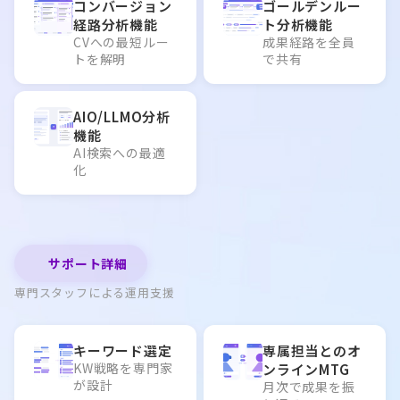
コンバージョン
ゴールデンルー
経路分析機能
ト分析機能
CVへの最短ルー
成果経路を全員
トを解明
で共有
AIO/LLMO分析
機能
AI検索への最適
化
サポート詳細
専門スタッフによる運用支援
キーワード選定
専属担当とのオ
KW戦略を専門家
ンラインMTG
が設計
月次で成果を振