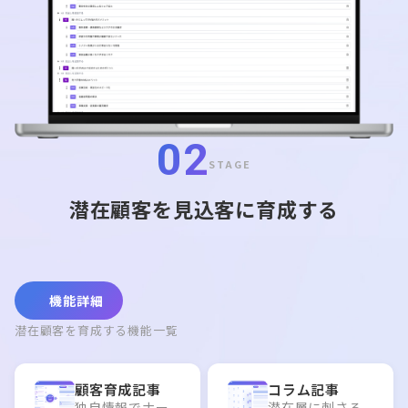
02
STAGE
潜在顧客を見込客に育成する
機能詳細
潜在顧客を育成する機能一覧
顧客育成記事
コラム記事
独自情報でナー
潜在層に刺さる