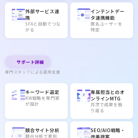
外部サービス連
インテントデー
携
タ連携機能
SFAと自動でつな
匿名ユーザーを
がる
特定
サポート詳細
専門スタッフによる運用支援
キーワード選定
専属担当とのオ
KW戦略を専門家
ンラインMTG
が設計
月次で成果を振
り返る
競合サイト分析
SEO/AIO戦略・
競合分析で差別
改善提案