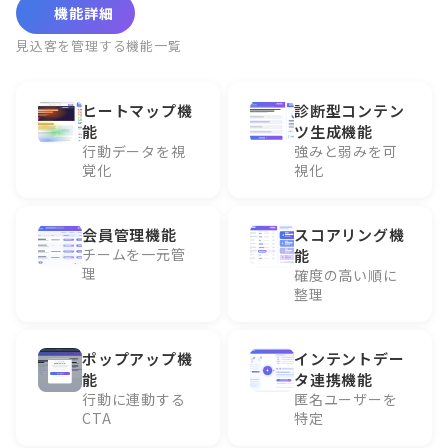
機能詳細
見込客を管理する機能一覧
ヒートマップ機
診断型コンテン
能
ツ生成機能
行動データを視
強みと弱みを可
覚化
視化
会員管理機能
スコアリング機
チームを一元管
能
理
確度の高い順に
整理
ポップアップ機
インテントデー
能
タ連携機能
行動に連動する
匿名ユーザーを
CTA
特定