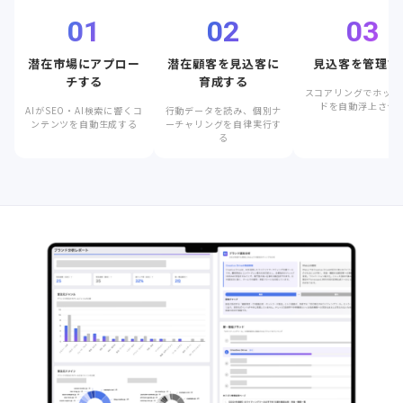
01
02
03
潜在市場にアプロー
潜在顧客を見込客に
見込客を管理す
チする
育成する
スコアリングでホット
ドを自動浮上させ
AIがSEO・AI検索に響くコ
行動データを読み、個別ナ
ンテンツを自動生成する
ーチャリングを自律実行す
る