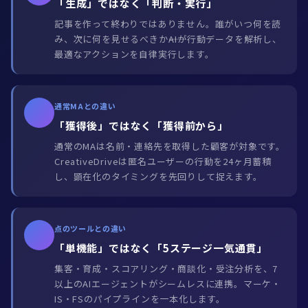
「生成」ではなく「判断・実行」
記事を作って終わりではありません。誰がいつ何を読
み、次に何を見せるべきか――AIが行動データを解析し、
最適なアクションを自律実行します。
通常MAとの違い
「獲得後」ではなく「獲得前から」
通常のMAは名前・連絡先を取得した顧客が対象です。
CreativeDriveは匿名ユーザーの行動を24ヶ月蓄積
し、顕在化のタイミングを先回りして捉えます。
点のツールとの違い
「単機能」ではなく「5ステージ一気通貫」
集客・育成・スコアリング・商談化・受注分析を、7
以上のAIエージェントがシームレスに連携。マーケ・
IS・FSのパイプラインを一本化します。