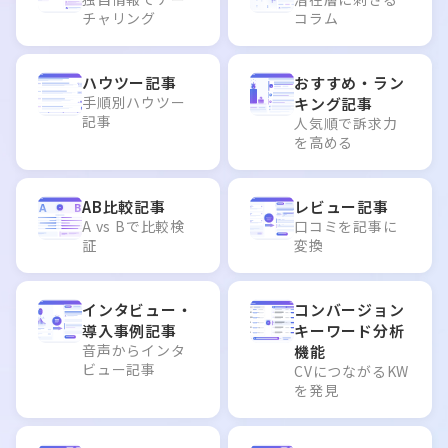
チャリング
コラム
ハウツー記事
おすすめ・ラン
手順別ハウツー
キング記事
記事
人気順で訴求力
を高める
AB比較記事
レビュー記事
A vs Bで比較検
口コミを記事に
証
変換
インタビュー・
コンバージョン
導入事例記事
キーワード分析
音声からインタ
機能
ビュー記事
CVにつながるKW
を発見