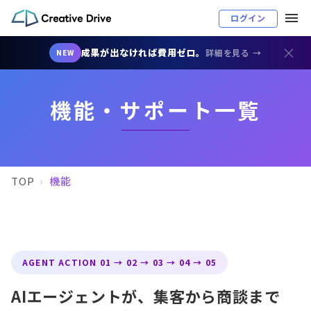
ログイン
×
成果が出なければ費用ゼロ。
詳細を見る →
NEW
機能・サポート一覧
TOP
機能
AGENT ACTION 01 → 02 → 03 → 04 → 05
AIエージェントが、集客から商談まで