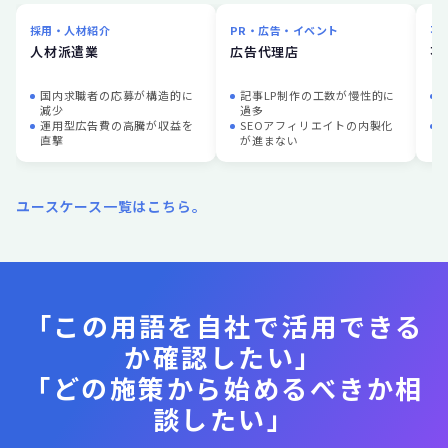
採用・人材紹介
PR・広告・イベント
不
人材派遣業
広告代理店
不
国内求職者の応募が構造的に
記事LP制作の工数が慢性的に
減少
過多
運用型広告費の高騰が収益を
SEOアフィリエイトの内製化
直撃
が進まない
ユースケース一覧はこちら。
「この用語を自社で活用できる
か確認したい」
「どの施策から始めるべきか相
談したい」