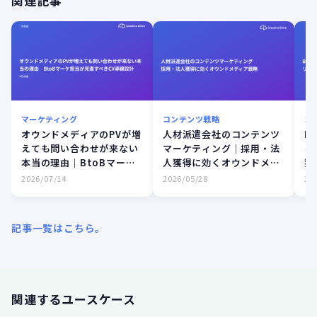
関連記事
マーケティング
コンテンツ戦略
コ
オウンドメディアのPVが増
人材派遣会社のコンテンツ
B
えても問い合わせが来ない
マーケティング｜採用・法
ィ
本当の理由｜BtoBマーケ
人獲得に効くオウンドメデ
獲
担当が見直すべきCV導線設
ィア戦略
2026/07/14
2026/05/28
20
計
記事一覧はこちら。
関連するユースケース