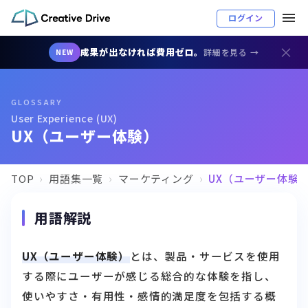
ログイン
×
成果が出なければ費用ゼロ。
詳細を見る →
NEW
GLOSSARY
User Experience (UX)
UX（ユーザー体験）
TOP
用語集一覧
マーケティング
UX（ユーザー体験
用語解説
UX（ユーザー体験）
とは、製品・サービスを使用
する際にユーザーが感じる総合的な体験を指し、
使いやすさ・有用性・感情的満足度を包括する概