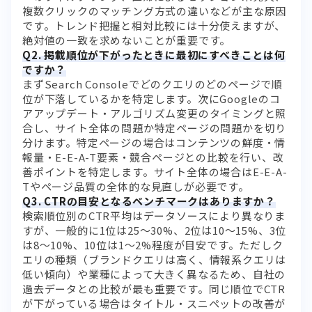
複数クリックのマッチング方式の違いなどが主な原因
です。トレンド把握と相対比較には十分使えますが、
絶対値の一致を求めないことが重要です。
Q2. 掲載順位が下がったときに最初にすべきことは何
ですか？
まずSearch Consoleでどのクエリのどのページで順
位が下落しているかを特定します。次にGoogleのコ
アアップデート・アルゴリズム変更のタイミングと照
合し、サイト全体の問題か特定ページの問題かを切り
分けます。特定ページの場合はコンテンツの鮮度・情
報量・E-E-A-T要素・競合ページとの比較を行い、改
善ポイントを特定します。サイト全体の場合はE-E-A-
Tやページ品質の全体的な見直しが必要です。
Q3. CTRの目安となるベンチマークはありますか？
検索順位別のCTR平均はデータソースにより異なりま
すが、一般的に1位は25〜30%、2位は10〜15%、3位
は8〜10%、10位は1〜2%程度が目安です。ただしク
エリの種類（ブランドクエリは高く、情報系クエリは
低い傾向）や業種によって大きく異なるため、自社の
過去データとの比較が最も重要です。同じ順位でCTR
が下がっている場合はタイトル・スニペットの改善が