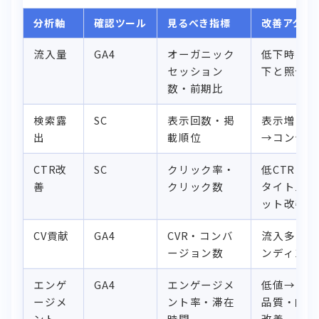
分析軸
確認ツール
見るべき指標
改善アクシ
流入量
GA4
オーガニック
低下時はS
セッション
下と照合
数・前期比
検索露
SC
表示回数・掲
表示増・順
出
載順位
→コンテン
CTR改
SC
クリック率・
低CTR×
善
クリック数
タイトル/
ット改善
CV貢献
GA4
CVR・コンバ
流入多・C
ージョン数
ンディング
エンゲ
GA4
エンゲージメ
低値→コン
ージメ
ント率・滞在
品質・内部
ント
時間
改善