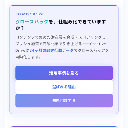
Creative Drive
グロースハック
を、仕組み化できています
か？
コンテンツで集めた潜在層を育成・スコアリングし、
プッシュ施策で商談化まで引き上げる——Creative
Driveは
24ヶ月の顧客行動データ
でグロースハックを
自動化します。
活用事例を見る
選ばれる理由
無料相談する