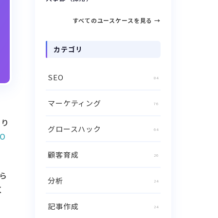
すべてのユースケースを見る →
カテゴリ
SEO
84
マーケティング
76
取り
グロースハック
64
EO
顧客育成
26
ら
分析
24
く
記事作成
24