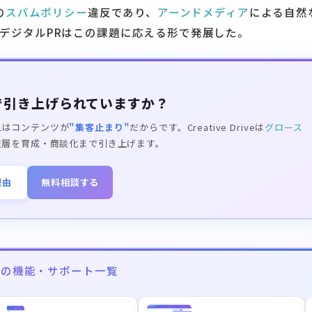
の
スパムポリシー
違反であり、
アーンドメディア
による自然
デジタルPRはこの課題に応える形で発展した。
で引き上げられていますか？
れはコンテンツが
"集客止まり"
だからです。Creative Driveは
グロース
在層を育成・商談化まで引き上げます。
理由
無料相談する
iveの機能・サポート一覧