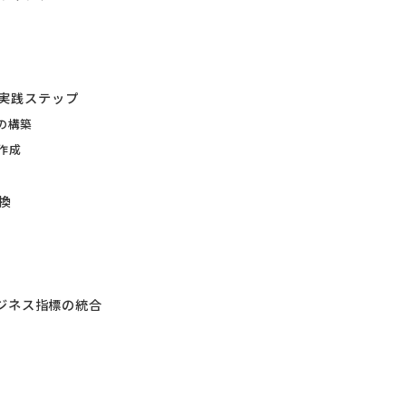
実践ステップ
の構築
作成
換
ビジネス指標の統合