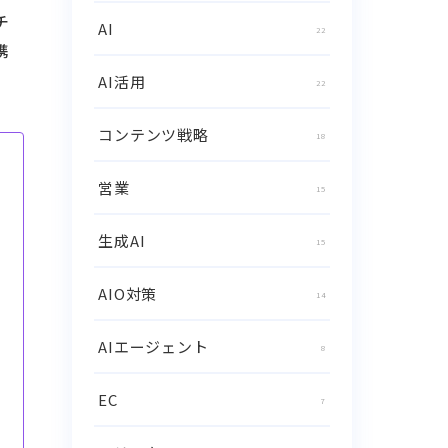
チ
AI
22
携
AI活用
22
コンテンツ戦略
18
営業
15
生成AI
15
AIO対策
14
AIエージェント
8
EC
7