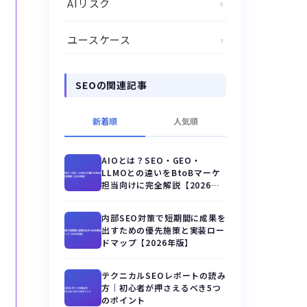
AIリスク
5
ユースケース
3
SEOの関連記事
新着順
人気順
AIOとは？SEO・GEO・
LLMOとの違いをBtoBマーケ
担当向けに完全解説【2026年
版】
内部SEO対策で短期間に成果を
出すための優先施策と実装ロー
ドマップ【2026年版】
テクニカルSEOレポートの読み
方｜初心者が押さえるべき5つ
のポイント