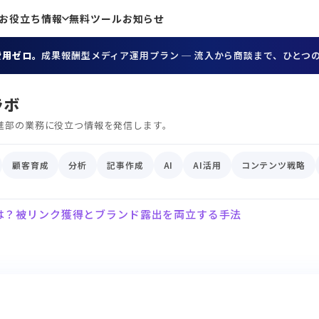
お役立ち情報
無料ツール
お知らせ
費用ゼロ。
成果報酬型メディア運用プラン ─ 流入から商談まで、ひとつ
ラボ
進部の業務に役立つ情報を発信します。
顧客育成
分析
記事作成
AI
AI活用
コンテンツ戦略
は？被リンク獲得とブランド露出を両立する手法