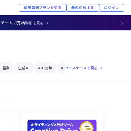
成果報酬プランを知る
無料相談する
ログイン
×
のチームで完結
詳細を見る →
営業
生成AI
AIO対策
AIエージェント
ユースケースを見る →
EC
AIリスク