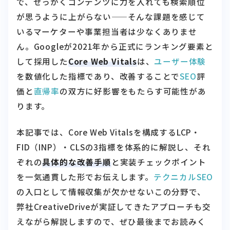
いるマーケターや事業担当者は少なくありませ
ん。Googleが2021年から正式にランキング要素と
して採用した
Core Web Vitals
は、
ユーザー体験
を数値化した指標であり、改善することで
SEO
評
価と
直帰率
の双方に好影響をもたらす可能性があ
ります。
本記事では、Core Web Vitalsを構成するLCP・
FID（INP）・CLSの3指標を体系的に解説し、それ
ぞれの
具体的な改善手順
と実装チェックポイント
を一気通貫した形でお伝えします。
テクニカルSEO
の入口として情報収集が欠かせないこの分野で、
弊社CreativeDriveが実証してきたアプローチも交
えながら解説しますので、ぜひ最後までお読みく
ださい。