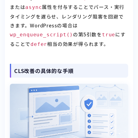
タイミングを遅らせ、レンダリング阻害を回避で
きます。WordPressの場合は
の第5引数を
にす
wp_enqueue_script()
true
ることで
相当の効果が得られます。
defer
CLS改善の具体的な手順