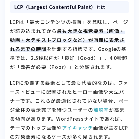
LCPは「最大コンテンツの描画」を意味し、ページ
が読み込まれてから
最も大きな視覚要素（画像・
動画・大テキストブロックなど）が画面に表示さ
れるまでの時間
を計測する指標です。Googleの基
準では、2.5秒以内が「良好（Good）」、4.0秒超
が「改善が必要（Poor）」と分類されます。
LCPに影響する要素として最も代表的なのは、ファ
ーストビューに配置されたヒーロー画像や大型バ
ナーです。これらが最適化されていない場合、ペー
ジ全体の表示完了を待つユーザーの
離脱率
が高ま
る傾向があります。WordPressサイトであれば、
テーマのトップ画像や
アイキャッチ
画像が主なLCP
の対象要素になるケースが多く見られます。
また、LCPが遅くなる原因は画像の重さだけではあ