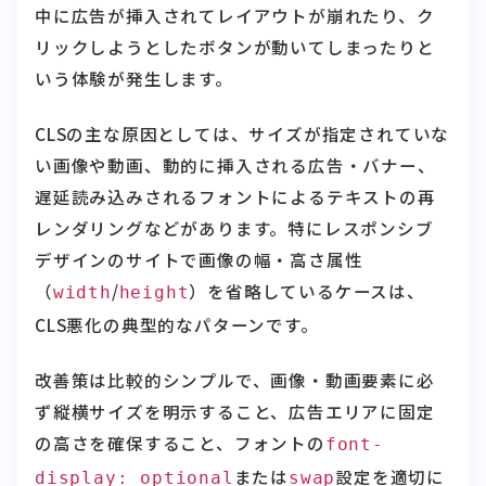
いう体験が発生します。
CLSの主な原因としては、サイズが指定されていな
い画像や動画、動的に挿入される広告・バナー、
遅延読み込みされるフォントによるテキストの再
レンダリングなどがあります。特にレスポンシブ
デザインのサイトで画像の幅・高さ属性
（
/
）を省略しているケースは、
width
height
CLS悪化の典型的なパターンです。
改善策は比較的シンプルで、画像・動画要素に必
ず縦横サイズを明示すること、広告エリアに固定
の高さを確保すること、フォントの
font-
または
設定を適切に
display: optional
swap
行うことが基本対応となります。CLSは他の2指標