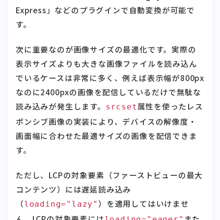
す。
次に重要なのが画像サイズの最適化です。実際の
表示サイズよりも大きな画像ファイルを読み込ん
でいるケースは非常に多く、例えば表示幅が800px
なのに2400pxの画像を配信しているだけで無駄な
読み込みが発生します。
属性を使ったレス
srcset
ポンシブ画像の実装により、デバイスの解像度・
画面幅に合わせた最適サイズの画像を配信できま
す。
ただし、LCPの対象要素（ファーストビューの最大
コンテンツ）には遅延読み込み
（
）を適用してはいけませ
loading="lazy"
ん。LCPの対象要素には
また
loading="eager"
は属性なし（デフォルト）を指定し、スクロール