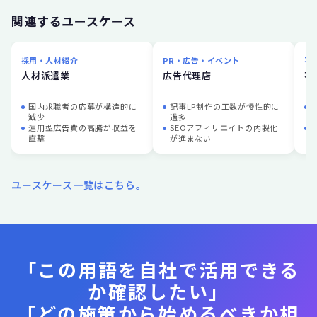
関連するユースケース
採用・人材紹介
PR・広告・イベント
不
人材派遣業
広告代理店
不
国内求職者の応募が構造的に
記事LP制作の工数が慢性的に
減少
過多
運用型広告費の高騰が収益を
SEOアフィリエイトの内製化
直撃
が進まない
ユースケース一覧はこちら。
「この用語を自社で活用できる
か確認したい」
「どの施策から始めるべきか相