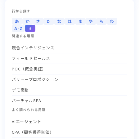
行から探す
あ
か
さ
た
な
は
ま
や
ら
わ
A-Z
#
関連する用語
競合インテリジェンス
フィールドセールス
POC（概念実証）
バリュープロポジション
デモ商談
バーチャルSEA
よく調べられる用語
AIエージェント
CPA（顧客獲得単価）