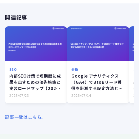
関連記事
SEO
分析
SE
内部SEO対策で短期間に成
Google アナリティクス
コ
果を出すための優先施策と
（GA4）でBtoBリード獲
果
実装ロードマップ【2026
得を計測する設定方法と見
判
年版】
るべき指標8選
製
2026/07/23
2026/07/14
20
記事一覧はこちら。