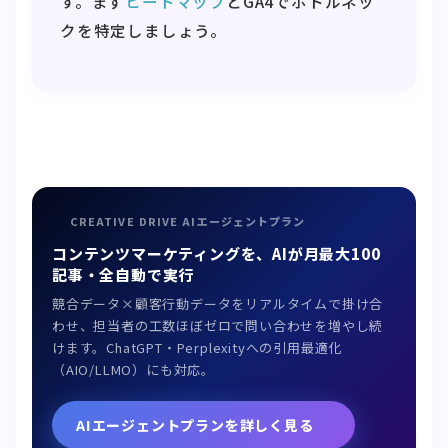
す。まず
ヒートマップ
とGA4でボトルネッ
クを特定しましょう。
CREATIVE DRIVE AIエージェントプラン
コンテンツマーケティングを、AIが月最大100
記事・全自動で実行
競合データ×顧客行動データをリアルタイムで掛け合
わせ、担当者の工数ほぼゼロで問い合わせを増やし続
けます。ChatGPT・Perplexityへの引用最適化
（AIO/LLMO）にも対応。
AIエージェントプランを詳しく見る