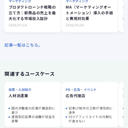
マーケティング
マーケティング
マ
プロダクトローンチ戦略の
MA（マーケティングオー
オ
立て方｜新商品の売上を最
トメーション）導入の手順
え
大化する市場投入設計
と費用対効果
本
担
2026/07/14
2026/05/26
20
計
記事一覧はこちら。
関連するユースケース
採用・人材紹介
PR・広告・イベント
不
人材派遣業
広告代理店
不
国内求職者の応募が構造的に
記事LP制作の工数が慢性的に
減少
過多
運用型広告費の高騰が収益を
SEOアフィリエイトの内製化
直撃
が進まない