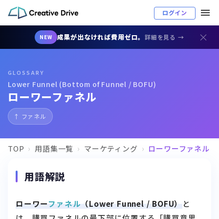
ログイン
×
成果が出なければ費用ゼロ。
詳細を見る →
NEW
GLOSSARY
Lower Funnel (Bottom of Funnel / BOFU)
ローワーファネル
↑ ファネル
TOP
用語集一覧
マーケティング
ローワーファネル
用語解説
ローワー
ファネル
（Lower Funnel / BOFU）
と
は、購買ファネルの最下部に位置する「購買意思