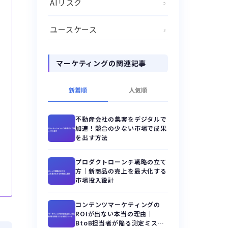
AIリスク
5
ユースケース
3
マーケティングの関連記事
新着順
人気順
不動産会社の集客をデジタルで
加速！競合の少ない市場で成果
を出す方法
プロダクトローンチ戦略の立て
方｜新商品の売上を最大化する
市場投入設計
コンテンツマーケティングの
ROIが出ない本当の理由｜
BtoB担当者が陥る測定ミスと