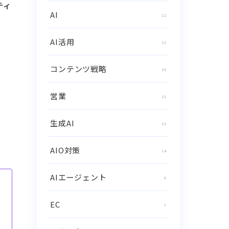
ティ
AI
22
AI活用
22
コンテンツ戦略
18
営業
15
生成AI
15
AIO対策
14
AIエージェント
8
EC
7