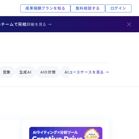
成果報酬プランを知る
無料相談する
ログイン
×
のチームで完結
詳細を見る →
営業
生成AI
AIO対策
AIエージェント
ユースケースを見る →
EC
AIリスク