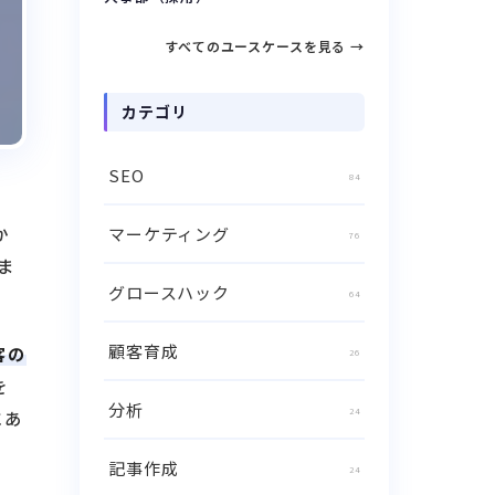
すべてのユースケースを見る →
カテゴリ
SEO
84
か
マーケティング
76
ま
グロースハック
64
顧客育成
客の
26
を
分析
24
にあ
記事作成
24