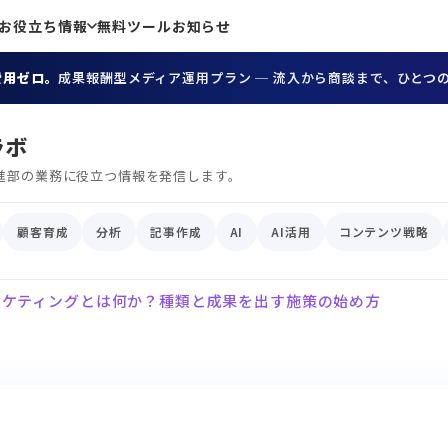
お役立ち情報
無料ツール
お知らせ
費用ゼロ。
成果報酬型メディア運用プラン ─ 流入から商談まで、ひとつ
ラボ
進部の業務に役立つ情報を発信します。
顧客育成
分析
記事作成
AI
AI活用
コンテンツ戦略
ーケティングとは何か？種類と成果を出す施策の始め方