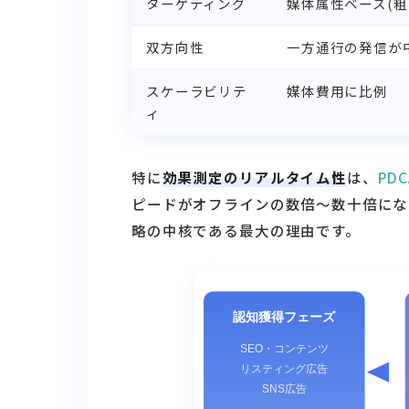
ターゲティング
媒体属性ベース(粗
双方向性
一方通行の発信が
スケーラビリテ
媒体費用に比例
ィ
特に
効果測定のリアルタイム性
は、
PDC
ピードがオフラインの数倍〜数十倍にな
略の中核である最大の理由です。