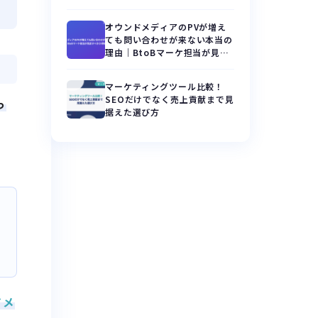
改善フレーム
オウンドメディアのPVが増え
ても問い合わせが来ない本当の
理由｜BtoBマーケ担当が見直
すべきCV導線設計
マーケティングツール比較！
SEOだけでなく売上貢献まで見
っ
据えた選び方
。
ドメ