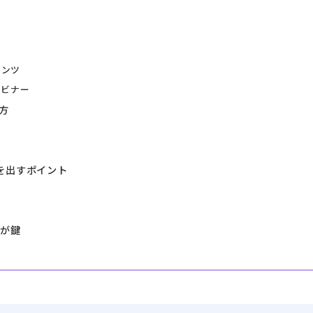
テンツ
ェビナー
方
果を出すポイント
化が鍵