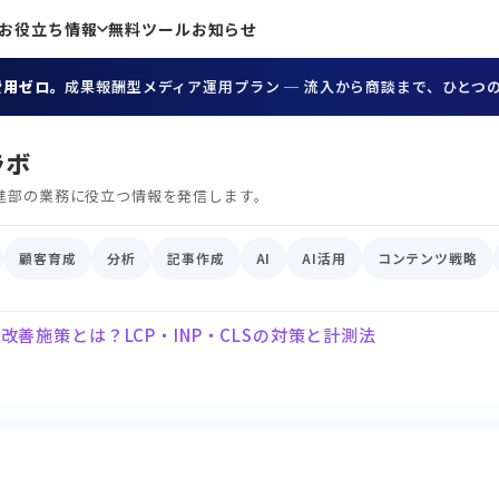
お役立ち情報
無料ツール
お知らせ
費用ゼロ。
成果報酬型メディア運用プラン ─ 流入から商談まで、ひとつ
ラボ
進部の業務に役立つ情報を発信します。
顧客育成
分析
記事作成
AI
AI活用
コンテンツ戦略
善施策とは？LCP・INP・CLSの対策と計測法