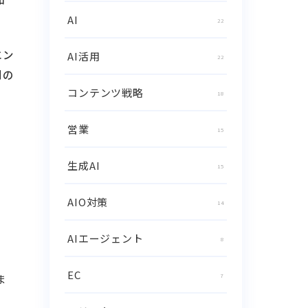
AI
22
エン
AI活用
22
制の
コンテンツ戦略
18
営業
15
生成AI
15
AIO対策
14
AIエージェント
8
EC
7
ま