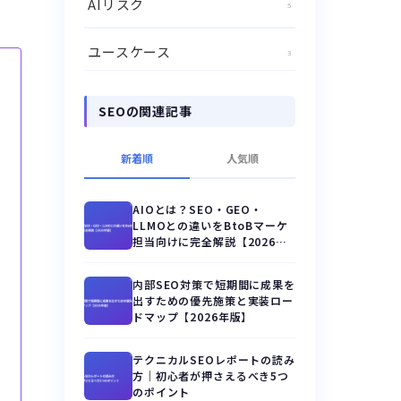
AIリスク
5
ユースケース
3
SEOの関連記事
新着順
人気順
AIOとは？SEO・GEO・
LLMOとの違いをBtoBマーケ
担当向けに完全解説【2026年
版】
内部SEO対策で短期間に成果を
出すための優先施策と実装ロー
ドマップ【2026年版】
テクニカルSEOレポートの読み
方｜初心者が押さえるべき5つ
のポイント