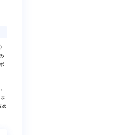
t）
み
ボ
め、
いま
改め