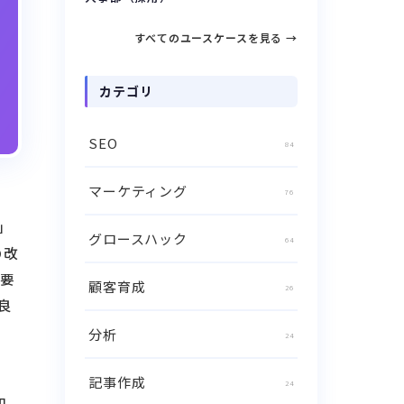
すべてのユースケースを見る →
カテゴリ
SEO
84
マーケティング
76
」
グロースハック
64
の改
グ要
顧客育成
26
良
分析
24
記事作成
24
知