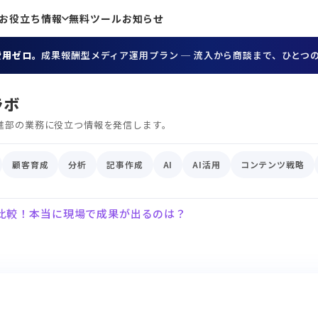
お役立ち情報
無料ツール
お知らせ
費用ゼロ。
成果報酬型メディア運用プラン ─ 流入から商談まで、ひとつ
ラボ
進部の業務に役立つ情報を発信します。
顧客育成
分析
記事作成
AI
AI活用
コンテンツ戦略
能比較！本当に現場で成果が出るのは？