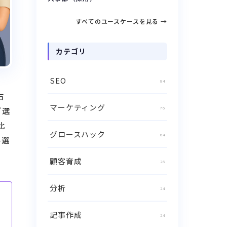
すべてのユースケースを見る →
カテゴリ
SEO
84
右
マーケティング
76
ど選
比
グロースハック
64
ル選
顧客育成
26
分析
24
記事作成
24