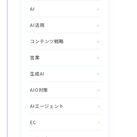
AI
22
AI活用
22
コンテンツ戦略
18
営業
15
生成AI
15
AIO対策
14
AIエージェント
8
EC
7