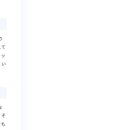
の
れて
リッ
とい
な
、そ
所も