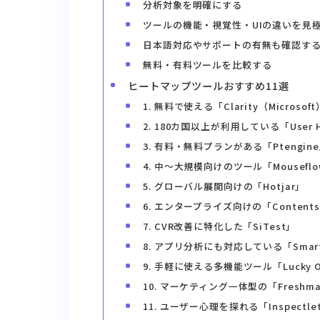
分析対象を明確にする
ツールの機能・視覚性・UIの違いを見
日本語対応やサポートの有無も確認す
無料・有料ツールを比較する
ヒートマップツールおすすめ11選
1. 無料で使える「Clarity（Microsof
2. 180カ国以上が利用している「User 
3. 有料・無料プランがある「Ptengin
4. 中〜大規模向けのツール「Mousefl
5. グローバル展開向けの「Hotjar」
6. エンタープライズ向けの「Contents
7. CVR改善に特化した「SiTest」
8. アプリ分析にも対応している「Smart
9. 手軽に使える多機能ツール「Lucky O
10. マーケティング一体型の「Freshmar
11. ユーザー心理を探れる「Inspectle