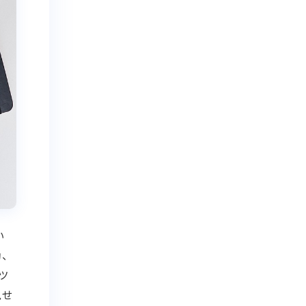
い
動、
ツ
見せ