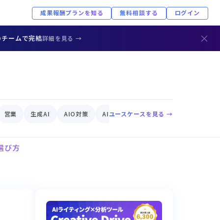
成果報酬プランを知る
無料相談する
ログイン
×
のチームで完結
詳細を見る →
営業
生成AI
AIO対策
AIエージェント
ユースケースを見る →
EC
AIリスク
選び方