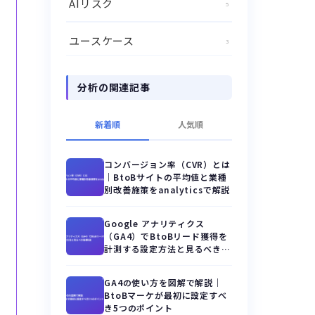
AIリスク
5
ユースケース
3
分析の関連記事
新着順
人気順
コンバージョン率（CVR）とは
｜BtoBサイトの平均値と業種
別改善施策をanalyticsで解説
Google アナリティクス
（GA4）でBtoBリード獲得を
計測する設定方法と見るべき指
標8選
GA4の使い方を図解で解説｜
BtoBマーケが最初に設定すべ
き5つのポイント