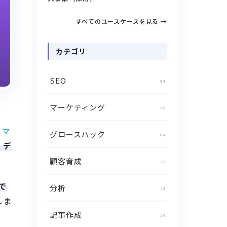
すべてのユースケースを見る →
カテゴリ
SEO
84
マーケティング
76
トマ
グロースハック
64
くデ
顧客育成
26
で
分析
24
しま
記事作成
24