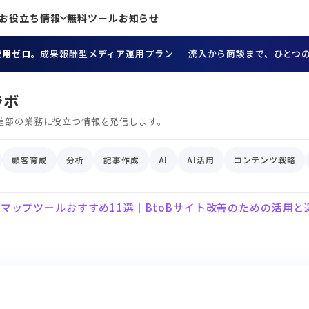
お役立ち情報
無料ツール
お知らせ
費用ゼロ。
成果報酬型メディア運用プラン ─ 流入から商談まで、ひとつ
ラボ
進部の業務に役立つ情報を発信します。
顧客育成
分析
記事作成
AI
AI活用
コンテンツ戦略
マップツールおすすめ11選｜BtoBサイト改善のための活用と