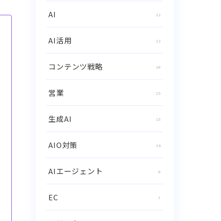
AI
22
AI活用
22
コンテンツ戦略
18
営業
15
生成AI
15
AIO対策
14
AIエージェント
8
EC
7