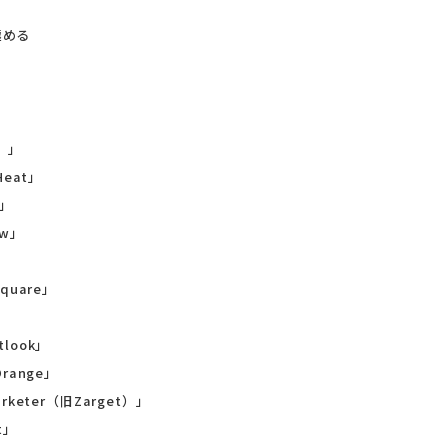
極める
る
t）」
Heat」
e」
ow」
quare」
look」
range」
keter（旧Zarget）」
t」