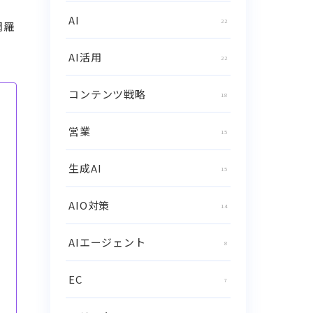
AI
22
網羅
AI活用
22
コンテンツ戦略
18
営業
15
生成AI
15
AIO対策
14
AIエージェント
8
EC
7