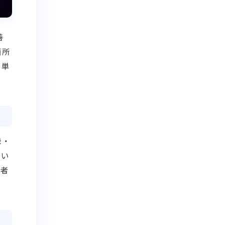
善
箇所
。単
録・
とい
後者