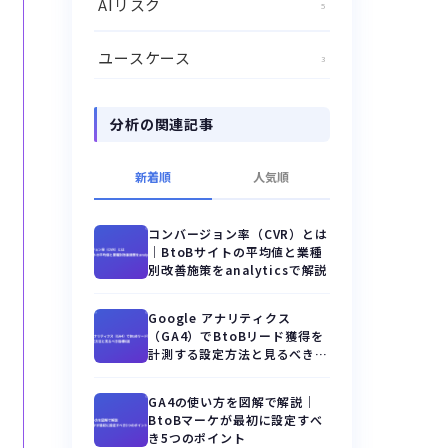
AIリスク
5
ユースケース
3
分析の関連記事
新着順
人気順
コンバージョン率（CVR）とは
｜BtoBサイトの平均値と業種
別改善施策をanalyticsで解説
Google アナリティクス
（GA4）でBtoBリード獲得を
計測する設定方法と見るべき指
標8選
GA4の使い方を図解で解説｜
BtoBマーケが最初に設定すべ
き5つのポイント