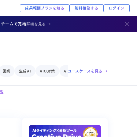
成果報酬プランを知る
無料相談する
ログイン
×
のチームで完結
詳細を見る →
営業
生成AI
AIO対策
AIエージェント
ユースケースを見る →
EC
AIリスク
説