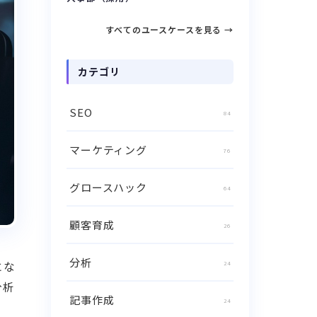
すべてのユースケースを見る →
カテゴリ
SEO
84
マーケティング
76
グロースハック
64
顧客育成
26
分析
にな
24
分析
記事作成
24