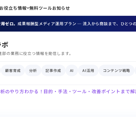
お役立ち情報
無料ツール
お知らせ
費用ゼロ。
成果報酬型メディア運用プラン ─ 流入から商談まで、ひとつ
ラボ
進部の業務に役立つ情報を発信します。
顧客育成
分析
記事作成
AI
AI活用
コンテンツ戦略
分析のやり方わかる！目的・手法・ツール・改善ポイントまで解