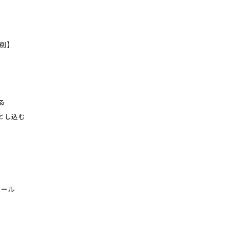
別】
る
とし込む
ツール