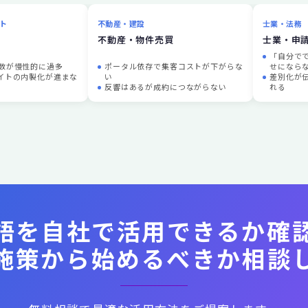
ト
不動産・建設
士業・法務
不動産・物件売買
士業・申
「自分で
工数が慢性的に過多
ポータル依存で集客コストが下がらな
せになら
エイトの内製化が進まな
い
差別化が
反響はあるが成約につながらない
れる
語を自社で活用できるか確
施策から始めるべきか相談