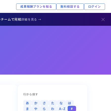
成果報酬プランを知る
無料相談する
ログイン
×
のチームで完結
詳細を見る →
行から探す
あ
か
さ
た
な
は
ま
や
ら
わ
A-Z
#