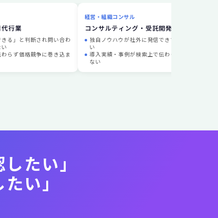
経営・組織コンサル
不動
請代行業
コンサルティング・受託開発
工務
できる」と判断され問い合わ
独自ノウハウが社外に発信できていな
ない
い
比較
伝わらず価格競争に巻き込ま
導入実績・事例が検索上で伝わってい
い
ない
需要
認したい」
したい」