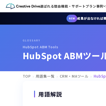
選ばれる理由
機能・サポート
プラン
事例
成果が出なければ
NEW
GLOSSARY
HubSpot ABM Tools
HubSpot ABMツー
TOP
用語集一覧
CRM・MAツール
HubS
用語解説