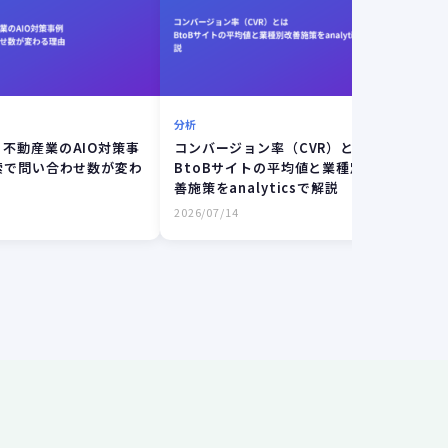
分析
コン
不動産業のAIO対策事
コンバージョン率（CVR）とは｜
Bt
索で問い合わせ数が変わ
BtoBサイトの平均値と業種別改
事例
善施策をanalyticsで解説
企業
2026/07/14
2026/