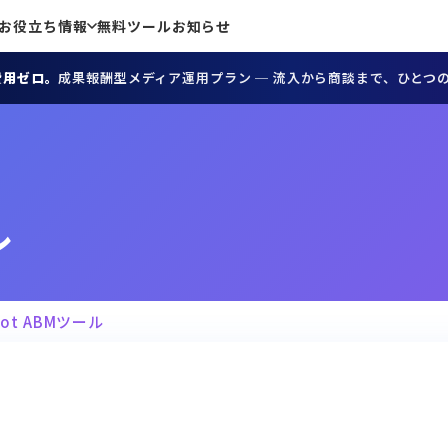
お役立ち情報
無料ツール
お知らせ
費用ゼロ。
成果報酬型メディア運用プラン ─ 流入から商談まで、ひとつ
ル
pot ABMツール