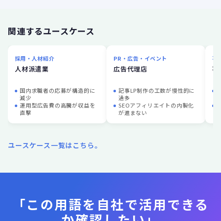
関連するユースケース
採用・人材紹介
PR・広告・イベント
不
人材派遣業
広告代理店
不
国内求職者の応募が構造的に
記事LP制作の工数が慢性的に
減少
過多
運用型広告費の高騰が収益を
SEOアフィリエイトの内製化
直撃
が進まない
ユースケース一覧はこちら。
「この用語を自社で活用できる
か確認したい」