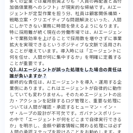
多くの企業では雇用削減よりも「人員の再配置と高付
加価値業務へのシフト」が現実的な帰結です。AIエー
ジェントが定型作業を担う分、社員は顧客関係構築・
戦略立案・クリエイティブな問題解決といった、人間
にしかできない業務に時間を使えるようになります。
特に採用難が続く現在の労働市場では、AIエージェン
トで業務効率を上げることで採用数を増やさずに事業
拡大を実現できるというポジティブな文脈で活用され
ることが増えています。導入時には「エージェントに
何を任せ、人間が何に集中するか」を明確に定義する
ことが重要です。
Q3. AIエージェントが誤った処理をした場合の責任は
誰が負いますか？
最終的な責任は、AIエージェントを導入・運用する企
業側にあります。これはエージェントが自律的に動作
していても変わりません。そのためエージェントの出
力・アクションを記録するログ管理と、重要な処理に
ついては人間が確認・承認するヒューマン・イン・
ザ・ループの設計が不可欠です。ガバナンスポリシー
の中で「エージェントが何をどこまで自律実行できる
か」を明示し、金額や顧客情報に関わる処理には必ず
人間の承認ステップを設けることをお勧めします。ま