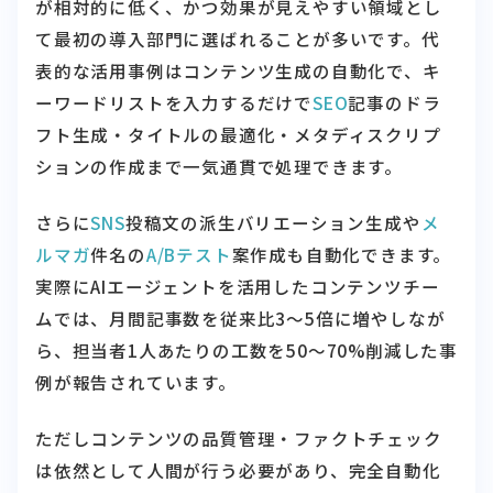
が相対的に低く、かつ効果が見えやすい領域とし
て最初の導入部門に選ばれることが多いです。代
表的な活用事例はコンテンツ生成の自動化で、キ
ーワードリストを入力するだけで
SEO
記事のドラ
フト生成・タイトルの最適化・メタディスクリプ
ションの作成まで一気通貫で処理できます。
さらに
SNS
投稿文の派生バリエーション生成や
メ
ルマガ
件名の
A/Bテスト
案作成も自動化できます。
実際にAIエージェントを活用したコンテンツチー
ムでは、月間記事数を従来比3〜5倍に増やしなが
ら、担当者1人あたりの工数を50〜70%削減した事
例が報告されています。
ただしコンテンツの品質管理・ファクトチェック
は依然として人間が行う必要があり、完全自動化