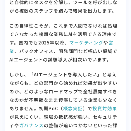
と自律的にタスクを分解し、ツールを呼び出しな
がら複数のステップを踏んで結果を出力します。
この自律性こそが、これまで人間でなければ処理
できなかった複雑な業務にAIを活用できる理由で
す。国内でも2025年以降、
マーケティング
や
営
業
、バックオフィス、開発部門など幅広い領域で
AIエージェントの試験導入が相次いでいます。
しかし、「AIエージェントを導入したい」と考え
ながらも、どの部門から始めれば効果が出やすい
のか、どのようなロードマップで全社展開すべき
なのかが不明確なまま停滞している企業も少なく
ありません。初期PoC（
概念実証
）で
投資対効果
が見えにくい、現場の抵抗感が強い、セキュリテ
ィや
ガバナンス
の整備が追いつかないといった課