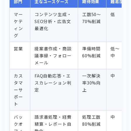
部門
主なユースケース
期待効果
難易度
マー
コンテンツ生成・
工数50〜
低
ケテ
SEO分析・広告文
70%削減
ィン
最適化
グ
営業
提案書作成・商談
準備時間
低〜
議事録・フォロー
60%削減
中
メール
カス
FAQ自動応答・エ
一次解決
中
タマ
スカレーション判
率30%向
ーサ
定
上
ポー
ト
バッ
請求書処理・経費
処理工数
中
クオ
精算・レポート自
80%削減
フィ
動化