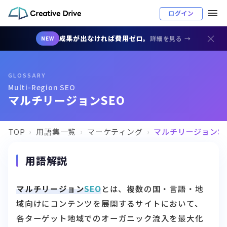
ログイン
×
成果が出なければ費用ゼロ。
詳細を見る →
NEW
GLOSSARY
Multi-Region SEO
マルチリージョンSEO
TOP
用語集一覧
マーケティング
マルチリージョンSE
用語解説
マルチリージョン
SEO
とは、複数の国・言語・地
域向けにコンテンツを展開するサイトにおいて、
各ターゲット地域でのオーガニック流入を最大化