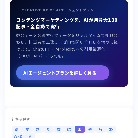
CREATIVE DRIVE AIエージェントプラン
コンテンツマーケティングを、AIが月最大100
記事・全自動で実行
競合データ×顧客行動データをリアルタイムで掛け合
わせ、担当者の工数ほぼゼロで問い合わせを増やし続
けます。ChatGPT・Perplexityへの引用最適化
（AIO/LLMO）にも対応。
AIエージェントプランを詳しく見る
行から探す
あ
か
さ
た
な
は
ま
や
ら
わ
A-Z
#