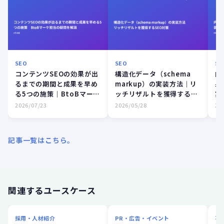
SEO
SEO
SE
コンテンツSEOの効果が出
構造化データ（schema
内
るまでの期間と成果を早め
markup）の実装方法｜リ
果
る5つの施策｜BtoBマーケ
ッチリザルトを獲得する
実
担当の疑問を解消
SEO対策
年
2026/07/23
2026/05/28
20
記事一覧はこちら。
関連するユースケース
採用・人材紹介
PR・広告・イベント
不