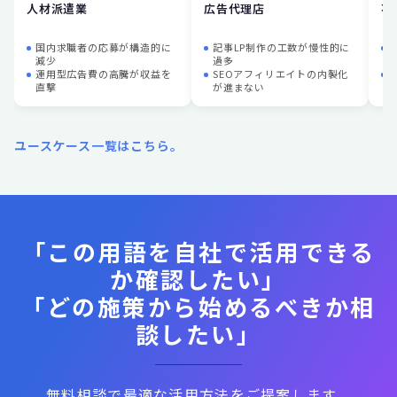
人材派遣業
広告代理店
不
国内求職者の応募が構造的に
記事LP制作の工数が慢性的に
減少
過多
運用型広告費の高騰が収益を
SEOアフィリエイトの内製化
直撃
が進まない
ユースケース一覧はこちら。
「この用語を自社で活用できる
か確認したい」
「どの施策から始めるべきか相
談したい」
無料相談で最適な活用方法をご提案します。