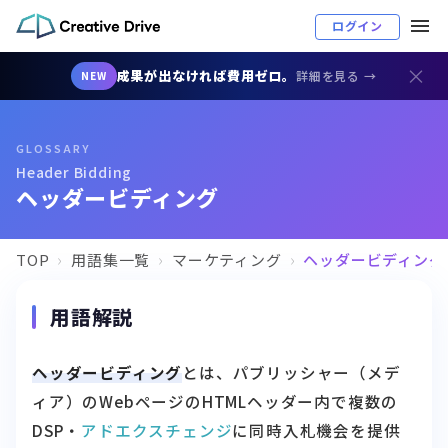
ログイン
×
成果が出なければ費用ゼロ。
詳細を見る →
NEW
GLOSSARY
Header Bidding
ヘッダービディング
TOP
用語集一覧
マーケティング
ヘッダービディング
用語解説
ヘッダービディング
とは、パブリッシャー（メデ
ィア）のWebページのHTMLヘッダー内で複数の
DSP・
アドエクスチェンジ
に同時入札機会を提供