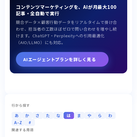
コンテンツマーケティングを、AIが月最大100
記事・全自動で実行
競合データ×顧客行動データをリアルタイムで掛け合
わせ、担当者の工数ほぼゼロで問い合わせを増やし続
けます。ChatGPT・Perplexityへの引用最適化
（AIO/LLMO）にも対応。
AIエージェントプランを詳しく見る
行から探す
あ
か
さ
た
な
は
ま
や
ら
わ
A-Z
#
関連する用語