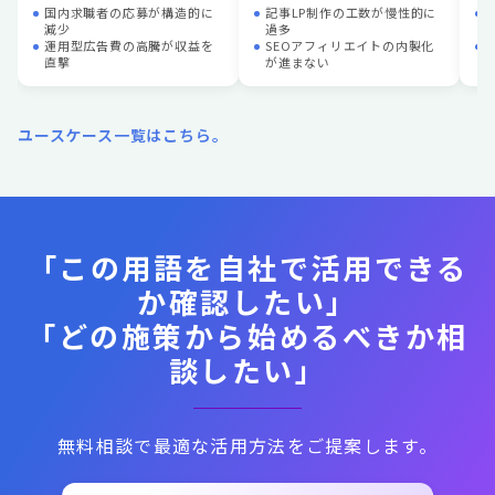
国内求職者の応募が構造的に
記事LP制作の工数が慢性的に
減少
過多
運用型広告費の高騰が収益を
SEOアフィリエイトの内製化
直撃
が進まない
ユースケース一覧はこちら。
「この用語を自社で活用できる
か確認したい」
「どの施策から始めるべきか相
談したい」
無料相談で最適な活用方法をご提案します。