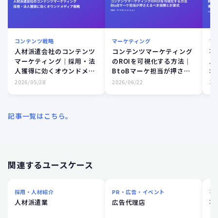
コンテンツ戦略
マーケティング
マ
人材派遣会社のコンテンツ
コンテンツマーケティング
不
マーケティング｜採用・法
のROIを可視化する方法｜
ル
人獲得に効くオウンドメデ
BtoBマーケ担当が押さえ
場
ィア戦略
るべき指標と計算式
2026/05/28
2026/06/22
20
記事一覧はこちら。
関連するユースケース
採用・人材紹介
PR・広告・イベント
不
人材派遣業
広告代理店
不