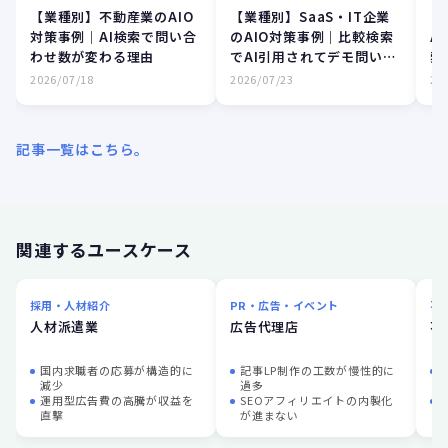
【業種別】不動産業のAIO
【業種別】SaaS・IT企業
【
対策事例｜AI検索で問い合
のAIO対策事例｜比較検索
A
わせ数が変わる理由
でAI引用されてデモ問い合
索
わせを獲得
増
2026/07/18
2026/07/23
20
記事一覧はこちら。
関連するユースケース
採用・人材紹介
PR・広告・イベント
不
人材派遣業
広告代理店
不
国内求職者の応募が構造的に
記事LP制作の工数が慢性的に
減少
過多
運用型広告費の高騰が収益を
SEOアフィリエイトの内製化
直撃
が進まない