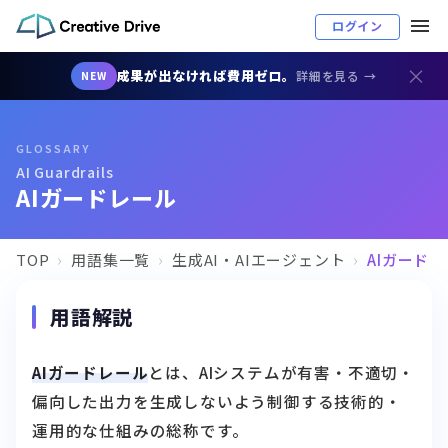
ログイン
×
成果が出なければ費用ゼロ。
詳細を見る →
NEW
GLOSSARY
AI Guardrails
AIガードレール
TOP
用語集一覧
生成AI・AIエージェント
AIガード
用語解説
AIガードレール
とは、AIシステムが有害・不適切・
偏向した出力を生成しないよう制御する技術的・
運用的な仕組みの総称です。