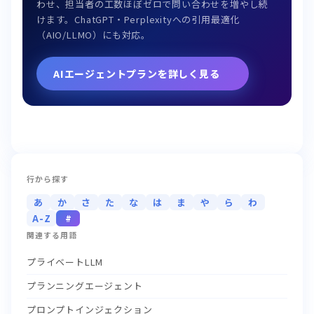
わせ、担当者の工数ほぼゼロで問い合わせを増やし続
けます。ChatGPT・Perplexityへの引用最適化
（AIO/LLMO）にも対応。
AIエージェントプランを詳しく見る
行から探す
あ
か
さ
た
な
は
ま
や
ら
わ
A-Z
#
関連する用語
プライベートLLM
プランニングエージェント
プロンプトインジェクション